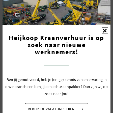
materieel: Vul vrijblijvend onze
Kraanverhuur Keuzehulp
in
en wij nemen binnen 24 uur contact met u op.
VRAAG DIRECT EEN OFFERTE AAN
Heijkoop Kraanverhuur is op
zoek naar nieuwe
werknemers!
STEL UW VRAAG AAN HEIJKOOP NIEUWERKERK BV
Ben jij gemotiveerd, heb je (enige) kennis van en ervaring in
Bedrijfsnaam
*
onze branche en ben jij een echte aanpakker? Dan zijn wij op
zoek naar jou!
Aanhef
*
BEKIJK DE VACATURES HIER