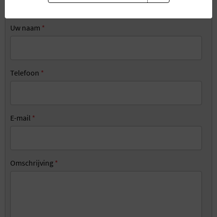
heer
mevrouw
Uw naam
*
Telefoon
*
E-mail
*
Omschrijving
*