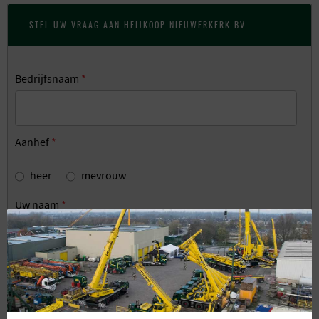
STEL UW VRAAG AAN HEIJKOOP NIEUWERKERK BV
Bedrijfsnaam
*
Aanhef
*
heer
mevrouw
Uw naam
*
Telefoon
*