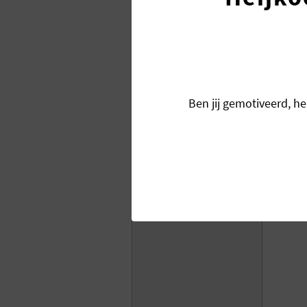
Bedrijfsnaam
*
Aanhef
*
heer
Uw naam
*
Ben jij gemotiveerd, he
Telefoon
*
E-mail
*
Omschrijving
*