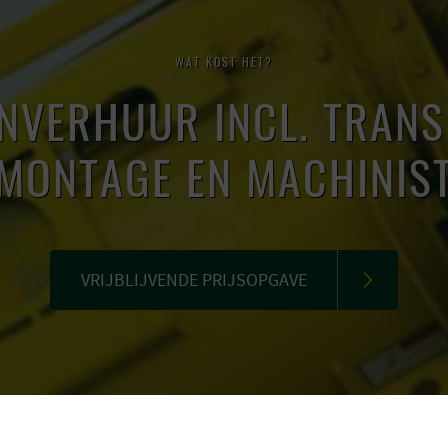
WAT KOST HET?
NVERHUUR INCL. TRANS
MONTAGE EN MACHINIS
VRIJBLIJVENDE PRIJSOPGAVE