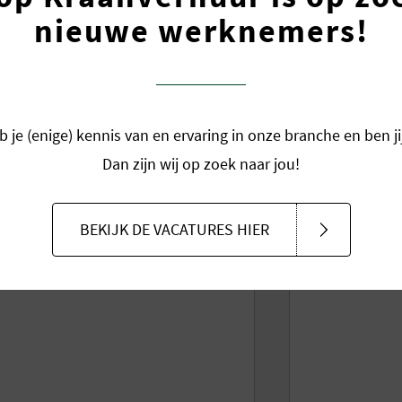
Komt u er ni
nieuwe werknemers!
kunt op werk
mevrouw
contact met
graag.
b je (enige) kennis van en ervaring in onze branche en ben 
Dan zijn wij op zoek naar jou!
0180 - 3
BEKIJK DE VACATURES HIER
PRIJSO