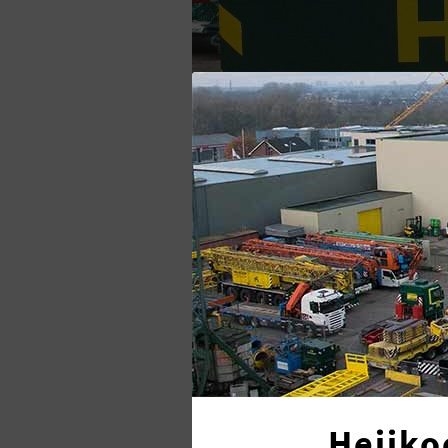
HULPMATERIEEL VOOR DE HI
STEL UW VRAAG AAN HEIJKOOP NIE
Heijko