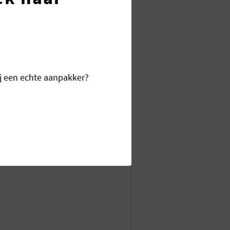
et uit of heeft u nog vragen? U
dagen ook altijd telefonisch
 ons opnemen. Wij helpen u
jij een echte aanpakker?
15 033
PGAVE