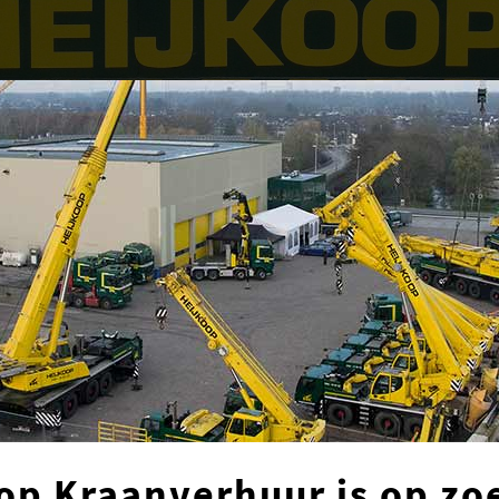
ONTDEK MEER
JSKRAAN
KRAANVERHUUR VAN 4
UWERKERK BV
DIRECT CONTAC
op Kraanverhuur is op zo