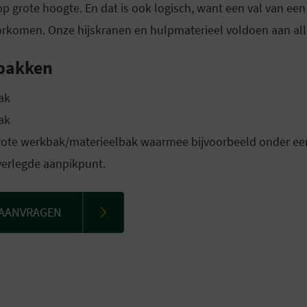
op grote hoogte. En dat is ook logisch, want een val van 
oorkomen. Onze hijskranen en hulpmaterieel voldoen aan alle
bakken
ak
ak
rote werkbak/materieelbak waarmee bijvoorbeeld onder e
verlegde aanpikpunt.
 AANVRAGEN