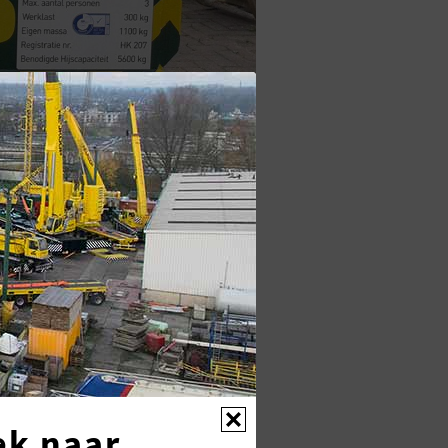
0 TOT 500 TON
T
ek naar