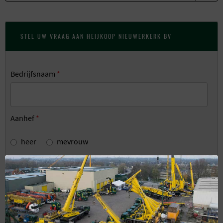
STEL UW VRAAG AAN HEIJKOOP NIEUWERKERK BV
Bedrijfsnaam
*
Aanhef
*
heer
mevrouw
Uw naam
*
Telefoon
*