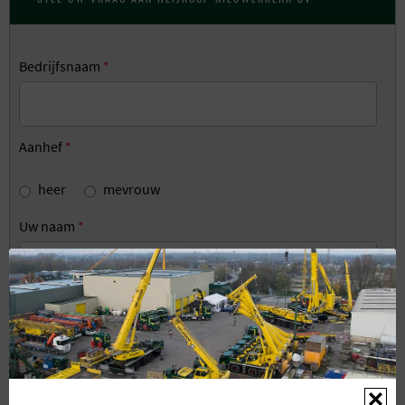
Bedrijfsnaam
*
Aanhef
*
heer
mevrouw
Uw naam
*
Telefoon
*
E-mail
*