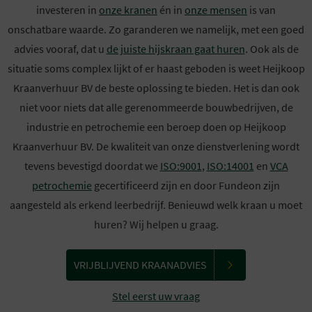
investeren in
onze kranen
én in
onze mensen
is van
onschatbare waarde. Zo garanderen we namelijk, met een goed
advies vooraf, dat u
de juiste hijskraan gaat huren
. Ook als de
situatie soms complex lijkt of er haast geboden is weet Heijkoop
Kraanverhuur BV de beste oplossing te bieden. Het is dan ook
niet voor niets dat alle gerenommeerde bouwbedrijven, de
industrie en petrochemie een beroep doen op Heijkoop
Kraanverhuur BV. De kwaliteit van onze dienstverlening wordt
tevens bevestigd doordat we
ISO:9001
,
ISO:14001
en
VCA
petrochemie
gecertificeerd zijn en door Fundeon zijn
aangesteld als erkend leerbedrijf. Benieuwd welk kraan u moet
huren? Wij helpen u graag.
VRIJBLIJVEND KRAANADVIES
Stel eerst uw vraag